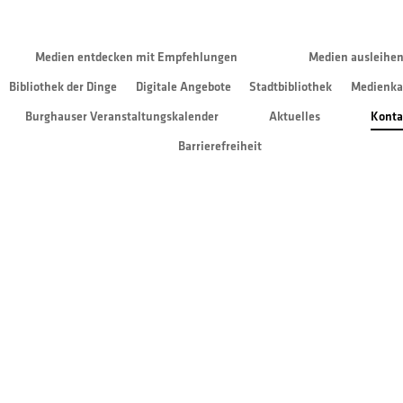
Medien entdecken mit Empfehlungen
Medien ausleihe
Bibliothek der Dinge
Digitale Angebote
Stadtbibliothek
Medienka
Burghauser Veranstaltungskalender
Aktuelles
Konta
Barrierefreiheit
Das Team der Stadtbibliothek ist während der Öffnungszeiten jederzeit für