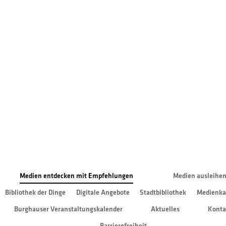
Liste
Medien entdecken mit Empfehlungen
Medien ausleihe
Bibliothek der Dinge
Digitale Angebote
Stadtbibliothek
Medienka
Burghauser Veranstaltungskalender
Aktuelles
Konta
Zu den Bestsellern - Belletristik
Barrierefreiheit